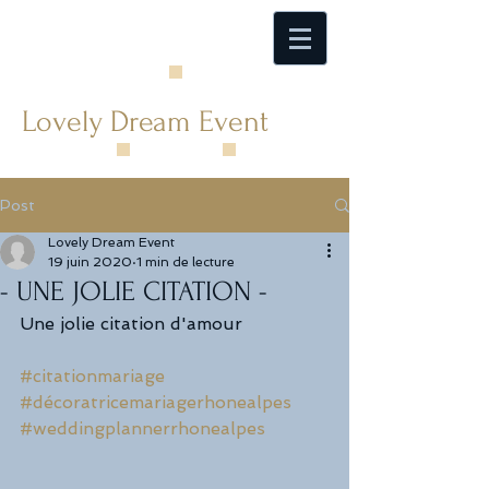
Lovely Dream Event
Post
Lovely Dream Event
19 juin 2020
1 min de lecture
- UNE JOLIE CITATION -
Une jolie citation d'amour
#citationmariage
#décoratricemariagerhonealpes
#weddingplannerrhonealpes