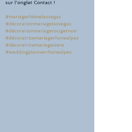
sur l'onglet Contact !
#mariagethèmelasvegas
#décorationmariagelasvegas
#décorationmariagerougetnoir
#décoratricemariagerhonealpes
#décoratricemariageisere
#weddingplannerrhonealpes