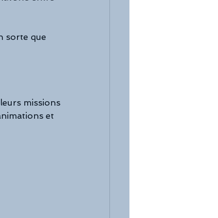
n sorte que 
 leurs missions
animations et 