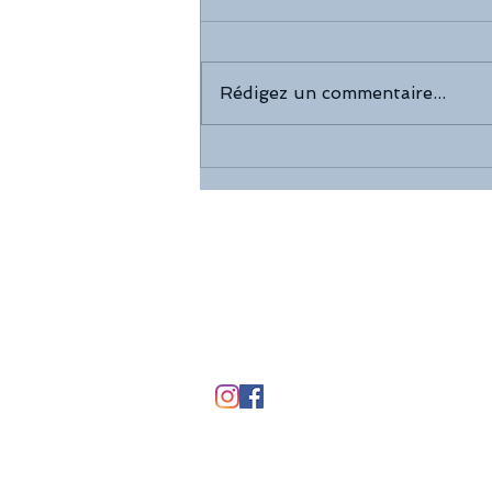
Rédigez un commentaire...
- AUJOURD'HUI, LOVELY DREAM
EVENT EST DE MARIAGE -
Lovely Dream Event
12, rue des Templiers
38230 CHARVIEU CHAVAGNEUX
AUVERGNE-RHONE-ALPES
06 18 81 73 99
lovelydreamevent@gmail.com