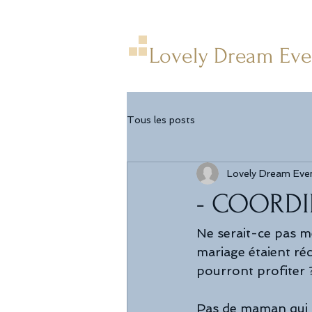
Lovely Dream Eve
Tous les posts
Lovely Dream Eve
- COORDI
Ne serait-ce pas me
mariage étaient ré
pourront profiter 
Pas de maman qui co