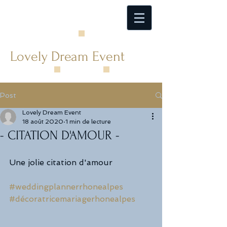
Lovely Dream Event
Post
Lovely Dream Event
18 août 2020
1 min de lecture
- CITATION D'AMOUR -
Une jolie citation d'amour
#weddingplannerrhonealpes
#décoratricemariagerhonealpes