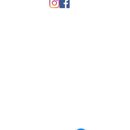
Lovely Dream Event
12, rue des Templiers
38230 CHARVIEU CHAVAGNEUX
AUVERGNE-RHONE-ALPES
06 18 81 73 99
lovelydreamevent@gmail.com
© 2013 by Lovely Dream Event - SIREN
797 938 552