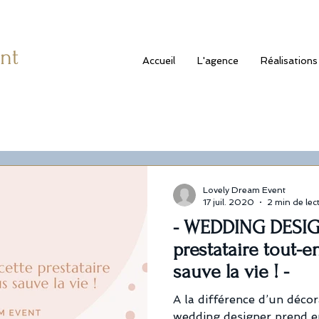
nt
Accueil
L'agence
Réalisations
Lovely Dream Event
17 juil. 2020
2 min de lec
- WEDDING DESIG
prestataire tout-e
sauve la vie ! -
A la différence d’un décor
wedding designer prend e