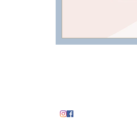
Lovely Dream Event
12, rue des Templiers
38230 CHARVIEU CHAVAGNEUX
AUVERGNE-RHONE-ALPES
06 18 81 73 99
lovelydreamevent@gmail.com